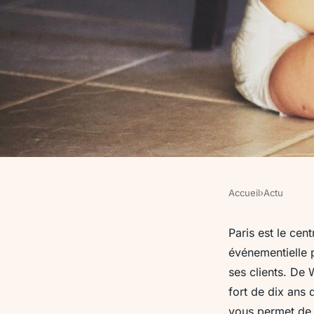
Accueil
›
Actu
ACTU
Agences événementie
Paris est le ce
événementielle 
expériences sur me
ses clients. De
fort de dix ans 
vous permet de t