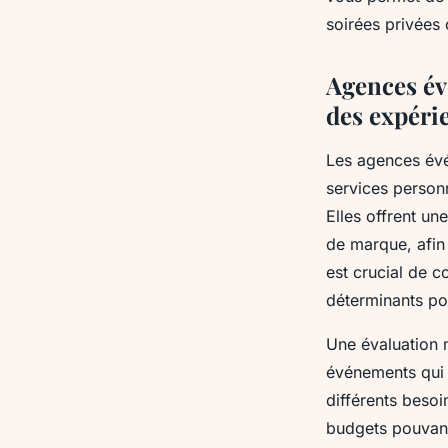
Maël
•
30 avril 2025
•
3 min de lecture
soirées privées
Agences évé
des expéri
Les agences évén
services personn
Elles offrent un
de marque, afin 
est crucial de c
déterminants pou
Une évaluation 
événements qui 
différents beso
budgets pouvant