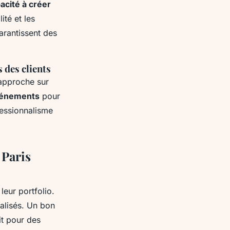
acité à créer
ité et les
arantissent des
 des clients
approche sur
événements
pour
fessionnalisme
 Paris
eur portfolio.
éalisés. Un bon
it pour des