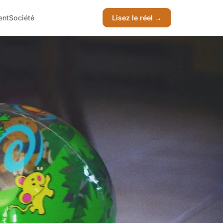
ent
Société
Lisez le réel →