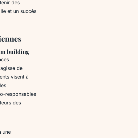
tenir des
ille et un succès
siennes
am building
nces
'agisse de
nts visent à
des
co-responsables
leurs des
n une