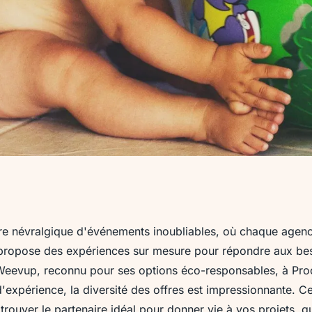
lles à paris : des
ntre névralgique d'événements inoubliables, où chaque agen
propose des expériences sur mesure pour répondre aux be
sure
 Weevup, reconnu pour ses options éco-responsables, à Pro
d'expérience, la diversité des offres est impressionnante. 
rouver le partenaire idéal pour donner vie à vos projets, qu