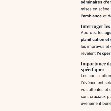
séminaires d'e
mises en scène 
l'
ambiance
et d
Interroger les
Abordez les
ag
planification e
les imprévus et
révèlent l'
exper
Importance de
spécifiques
Les consultation
l'événement selo
vos attentes et
sont cruciaux p
événement bénéf