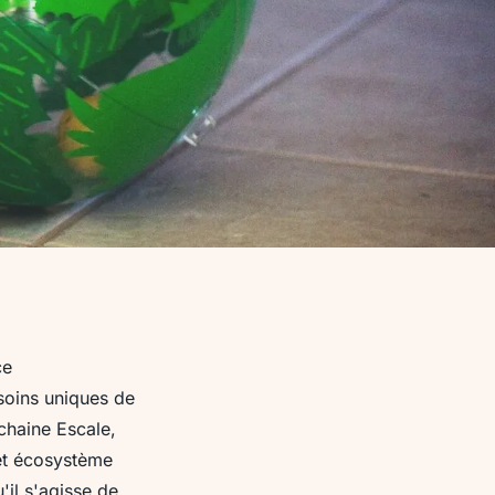
ce
soins uniques de
chaine Escale,
Cet écosystème
'il s'agisse de