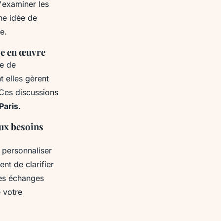
'examiner les
ne idée de
e.
se en œuvre
e de
t elles gèrent
 Ces discussions
Paris
.
aux besoins
t personnaliser
nt de clarifier
Ces échanges
e votre