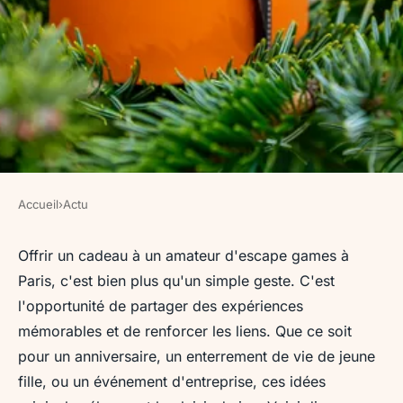
Accueil
›
Actu
ACTU
10 idées de cadeaux originaux
Offrir un cadeau à un amateur d'escape games à
Paris, c'est bien plus qu'un simple geste. C'est
à offrir pour un escape game à
l'opportunité de partager des expériences
paris
mémorables et de renforcer les liens. Que ce soit
pour un anniversaire, un enterrement de vie de jeune
Maël
•
1 décembre 2024
•
5 min de lecture
fille, ou un événement d'entreprise, ces idées