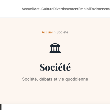
Accueil
Actu
Culture
Divertissement
Emploi
Environnem
Accueil
› Société
🏛️
Société
Société, débats et vie quotidienne