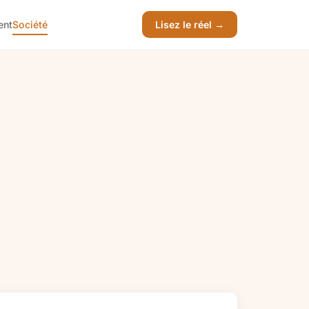
ent
Société
Lisez le réel →