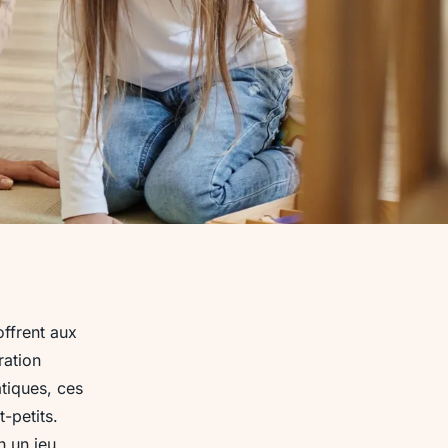
offrent aux
ration
atiques, ces
-petits.
 un jeu