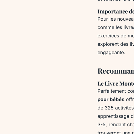
Importance de
Pour les nouveau
comme les livres
exercices de mot
explorent des l
engageante.
Recommanda
Le Livre Mont
Parfaitement co
pour bébés
offr
de 325 activités
apprentissage de
3-5, rendant cha
trouveront une 