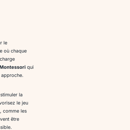
r le
le où chaque
rcharge
 Montessori
qui
e approche.
stimuler la
vorisez le jeu
, comme les
uvent être
sible.