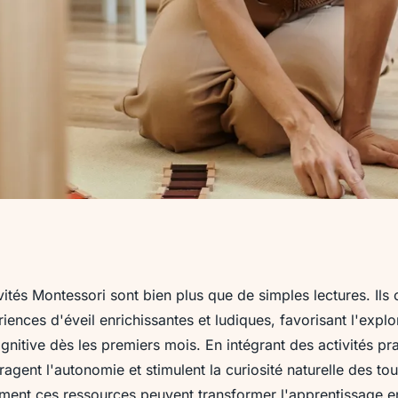
ntessori : éveil et
ivités Montessori sont bien plus que de simples lectures. Ils 
ences d'éveil enrichissantes et ludiques, favorisant l'explo
bés
ognitive dès les premiers mois. En intégrant des activités pr
gent l'autonomie et stimulent la curiosité naturelle des tout
nt ces ressources peuvent transformer l'apprentissage en