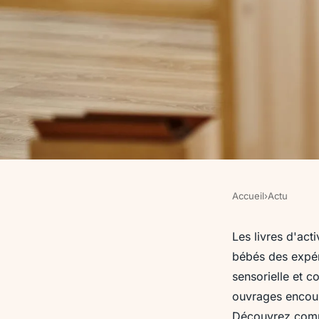
Accueil
›
Actu
ACTU
Livres d'activités mo
Les livres d'act
bébés des expéri
exploration pour bé
sensorielle et c
ouvrages encoura
Découvrez comme