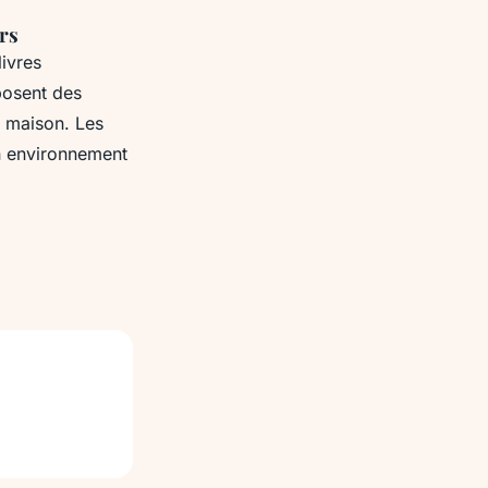
rs
livres
posent des
a maison. Les
n environnement