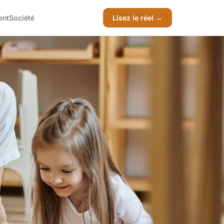
ent
Société
Lisez le réel →