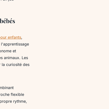
 bébés
pour enfants
,
 l'apprentissage
tonome et
les animaux. Les
r la curiosité des
mbinant
roche flexible
 propre rythme,