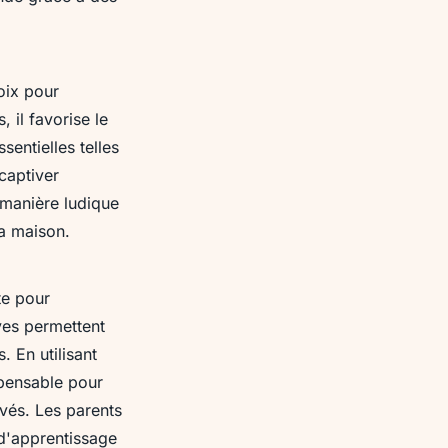
oix pour
 il favorise le
entielles telles
 captiver
 manière ludique
la maison.
te pour
ives permettent
. En utilisant
spensable pour
ivés. Les parents
d'apprentissage