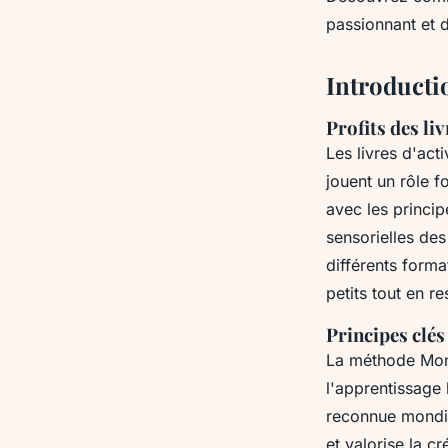
Maël
•
31 janvier 2025
•
4 min de lecture
passionnant et 
Introductio
Profits des liv
Les livres d'act
jouent un rôle f
avec les princi
sensorielles des
différents format
petits tout en r
Principes clés
La méthode Mont
l'apprentissage 
reconnue mondia
et valorise la c