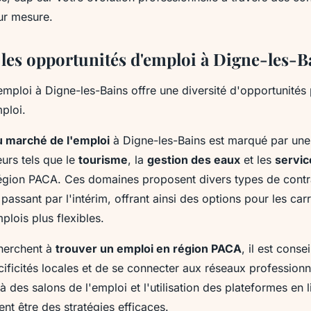
-les-Bains
ur mesure.
les opportunités d'emploi à Digne-les-B
mploi à Digne-les-Bains offre une diversité d'opportunités 
ploi.
 marché de l'emploi
à Digne-les-Bains est marqué par un
urs tels que le
tourisme
, la
gestion des eaux
et les
servic
 région PACA. Ces domaines proposent divers types de contra
assant par l'intérim, offrant ainsi des options pour les carr
lois plus flexibles.
herchent à
trouver un emploi en région PACA
, il est conse
ificités locales et de se connecter aux réseaux professionn
 à des salons de l'emploi et l'utilisation des plateformes en 
t être des stratégies efficaces.