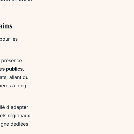
ains
pour les
e présence
es publics
,
ts, allant du
ières à long
illé d'adapter
els régionaux.
ligne dédiées