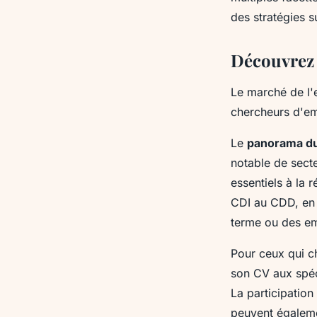
sur mesure à Digne
des stratégies s
Maël
•
14 mai 2024
•
2 min de lecture
Découvrez 
Le marché de l'e
chercheurs d'em
Le
panorama du
notable de secte
essentiels à la
CDI au CDD, en p
terme ou des emp
Pour ceux qui c
son CV aux spéc
La participation
peuvent égalemen