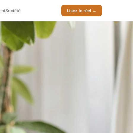
ent
Société
Lisez le réel →