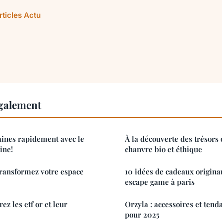
rticles Actu
également
aines rapidement avec le
À la découverte des trésors 
ine!
chanvre bio et éthique
transformez votre espace
10 idées de cadeaux originau
escape game à paris
ez les etf or et leur
Orzyla : accessoires et tend
pour 2025