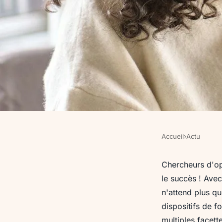
Accueil
›
Actu
ACTU
Exploitez votre poten
Chercheurs d'op
le succès ! Avec
plateformes d'emplo
n'attend plus qu
dispositifs de f
multiples facett