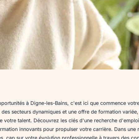
tiel : les
portunités à Digne-les-Bains, c'est ici que commence votr
 des secteurs dynamiques et une offre de formation variée, 
i et de formation
e votre talent. Découvrez les clés d'une recherche d'emploi 
ormation innovants pour propulser votre carrière. Dans une 
es, cap sur votre évolution professionnelle à travers des con