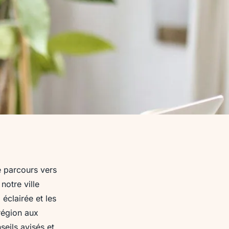
e parcours vers
notre ville
éclairée et les
région aux
seils avisés et