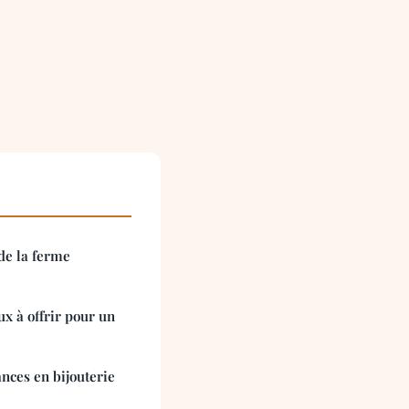
de la ferme
x à offrir pour un
ances en bijouterie