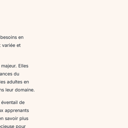
s besoins en
 variée et
 majeur. Elles
dances du
 les adultes en
ans leur domaine.
éventail de
aux apprenants
n savoir plus
écieuse pour