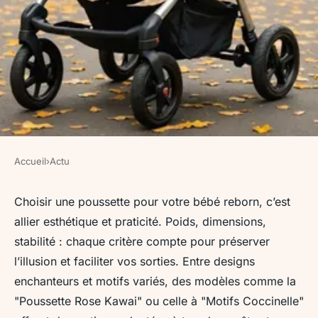
Accueil
›
Actu
ACTU
Comment choisir la meilleure
Choisir une poussette pour votre bébé reborn, c’est
allier esthétique et praticité. Poids, dimensions,
poussette pour votre bébé
stabilité : chaque critère compte pour préserver
reborn ?
l’illusion et faciliter vos sorties. Entre designs
enchanteurs et motifs variés, des modèles comme la
Maël
•
29 mars 2025
•
2 min de lecture
"Poussette Rose Kawai" ou celle à "Motifs Coccinelle"