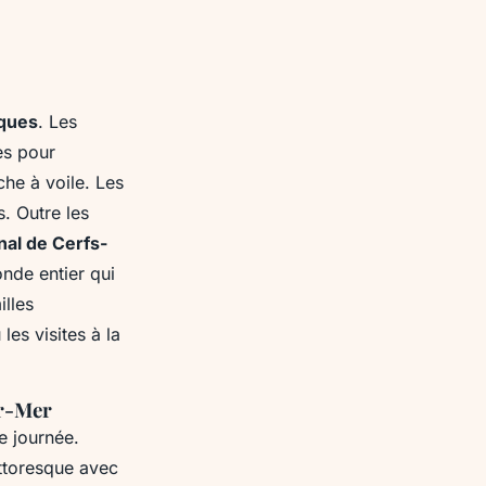
iques
. Les
es pour
che à voile. Les
s. Outre les
nal de Cerfs-
onde entier qui
illes
es visites à la
ur-Mer
e journée.
ittoresque avec