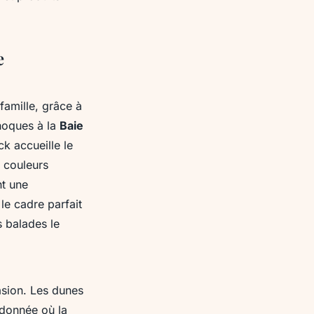
e
famille, grâce à
phoques à la
Baie
ck accueille le
e couleurs
nt une
le cadre parfait
s balades le
asion. Les dunes
ndonnée où la