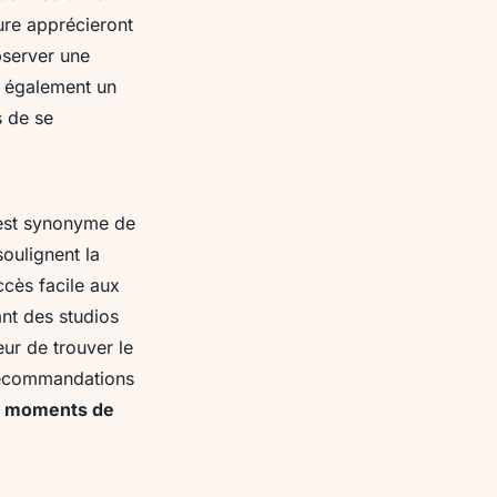
ure apprécieront
bserver une
t également un
s de se
 est synonyme de
oulignent la
ccès facile aux
ant des studios
eur de trouver le
 recommandations
s
moments de