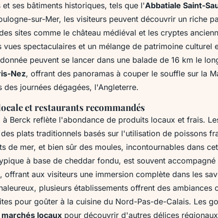
 et ses bâtiments historiques, tels que l'
Abbatiale Saint-Sa
oulogne-sur-Mer, les visiteurs peuvent découvrir un riche p
des sites comme le château médiéval et les cryptes ancienne
s vues spectaculaires et un mélange de patrimoine culturel 
donnée peuvent se lancer dans une balade de 16 km le lo
ris-Nez
, offrant des panoramas à couper le souffle sur la 
rs des journées dégagées, l'Angleterre.
ocale et restaurants recommandés
e
à Berck reflète l'abondance de produits locaux et frais. Les
des plats traditionnels basés sur l'utilisation de poissons f
ts de mer, et bien sûr des moules, incontournables dans cet
 typique à base de cheddar fondu, est souvent accompagné 
e, offrant aux visiteurs une immersion complète dans les sav
haleureux, plusieurs établissements offrent des ambiances c
faites pour goûter à la cuisine du Nord-Pas-de-Calais. Les 
s
marchés locaux
pour découvrir d'autres délices régionaux