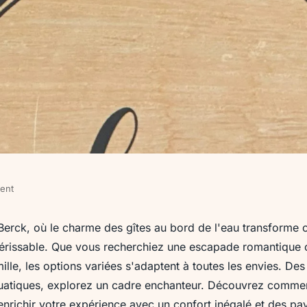
ment
érience
erck, où le charme des gîtes au bord de l'eau transforme 
érissable. Que vous recherchiez une escapade romantique 
de l'eau
lle, les options variées s'adaptent à toutes les envies. De
quatiques, explorez un cadre enchanteur. Découvrez commen
enrichir votre expérience avec un confort inégalé et des p