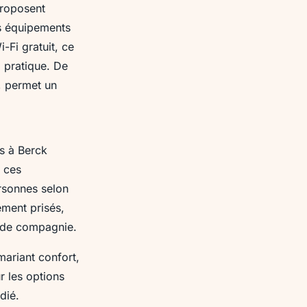
proposent
es équipements
-Fi gratuit, ce
 pratique. De
, permet un
s à Berck
, ces
rsonnes selon
ement prisés,
x de compagnie.
ariant confort,
r les options
dié.