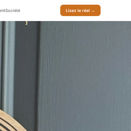
ent
Société
Lisez le réel →