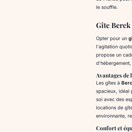
Maël
•
1 avril 2025
•
5 min de lecture
le souffle.
Gîte Berck
Opter pour un
g
l'agitation quot
propose un cadr
d'hébergement, 
Avantages de l
Les gîtes à
Berc
spacieux, idéal 
soi avec des es
locations de gî
environnante, re
Confort et éq