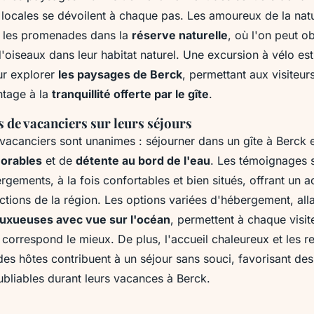
e locales se dévoilent à chaque pas. Les amoureux de la nat
t les promenades dans la
réserve naturelle
, où l'on peut o
'oiseaux dans leur habitat naturel. Une excursion à vélo es
ur explorer
les paysages de Berck
, permettant aux visiteur
ntage à la
tranquillité offerte par le gîte
.
s de vacanciers sur leurs séjours
 vacanciers sont unanimes : séjourner dans un gîte à Berck
orables
et de
détente au bord de l'eau
. Les témoignages s
rgements, à la fois confortables et bien situés, offrant un a
actions de la région. Les options variées d'hébergement, all
 luxueuses avec vue sur l'océan
, permettent à chaque visit
i correspond le mieux. De plus, l'accueil chaleureux et les
des hôtes contribuent à un séjour sans souci, favorisant de
bliables durant leurs vacances à Berck.