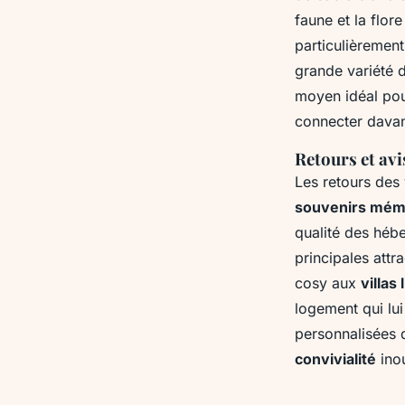
faune et la flor
particulièremen
grande variété d
moyen idéal po
connecter dava
Retours et avi
Les retours des
souvenirs mém
qualité des hébe
principales attr
cosy aux
villas
logement qui lu
personnalisées 
convivialité
inou