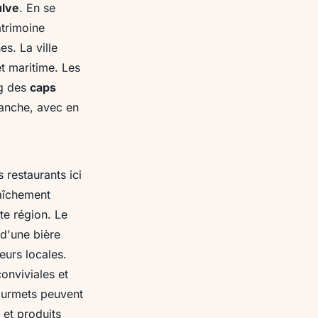
ulve
. En se
atrimoine
s. La ville
et maritime. Les
ng des
caps
Manche, avec en
 restaurants ici
raîchement
te région. Le
d'une bière
eurs locales.
onviviales et
gourmets peuvent
 et produits