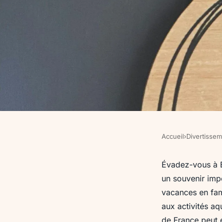
Accueil
›
Divertisse
DIVERTISSEMENT
Gîte berck : une exp
Évadez-vous à B
un souvenir imp
inoubliable au bord 
vacances en fami
aux activités a
de France peut 