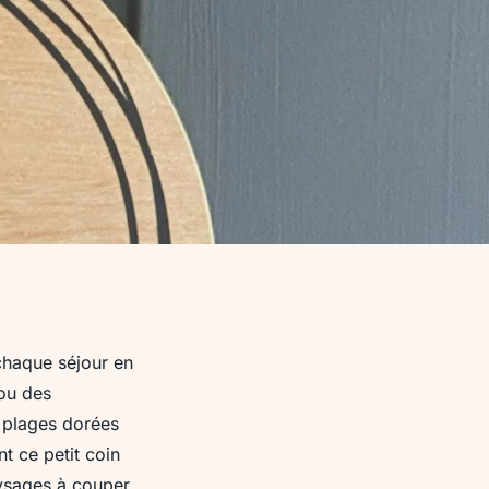
chaque séjour en
ou des
s plages dorées
t ce petit coin
aysages à couper