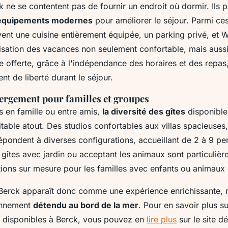
k ne se contentent pas de fournir un endroit où dormir. Ils 
équipements modernes
pour améliorer le séjour. Parmi c
ent une cuisine entièrement équipée, un parking privé, et Wi
nisation des vacances non seulement confortable, mais aussi
e offerte, grâce à l'indépendance des horaires et des repas
nt de liberté durant le séjour.
ergement pour familles et groupes
rs en famille ou entre amis,
la diversité des gîtes
disponible
itable atout. Des studios confortables aux villas spacieuses
pondent à diverses configurations, accueillant de 2 à 9 pe
 gîtes avec jardin ou acceptant les animaux sont particulièr
utions sur mesure pour les familles avec enfants ou animau
 Berck apparaît donc comme une expérience enrichissante, m
ronnement
détendu au bord de la mer
. Pour en savoir plus su
 disponibles à Berck, vous pouvez en
lire plus
sur le site dé