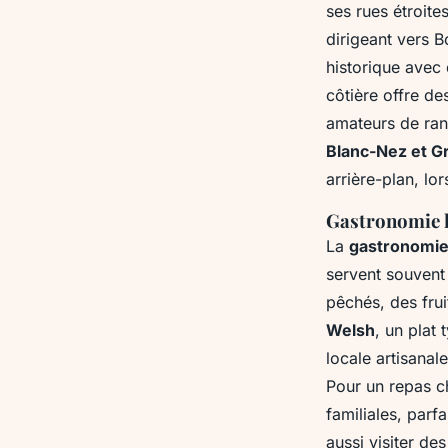
ses rues étroites
dirigeant vers B
historique avec 
côtière offre de
amateurs de ran
Blanc-Nez et G
arrière-plan, lo
Gastronomie l
La
gastronomi
servent souvent 
pêchés, des frui
Welsh
, un plat
locale artisanal
Pour un repas c
familiales, par
aussi visiter de