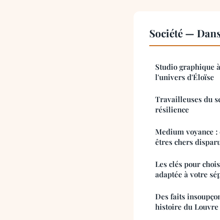
Société — Dan
Studio graphique à
l'univers d'Éloïse
Travailleuses du se
résilience
Medium voyance :
êtres chers dispar
Les clés pour choi
adaptée à votre sé
Des faits insoupço
histoire du Louvre