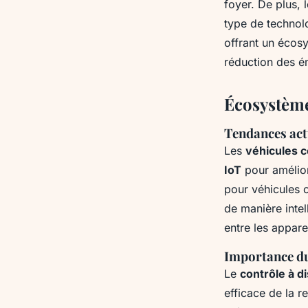
foyer. De plus, 
type de technolo
offrant un écosy
réduction des é
Écosystème 
Tendances actu
Les
véhicules 
IoT
pour améliore
pour véhicules o
de manière intel
entre les appare
Importance du 
Le
contrôle à d
efficace de la r