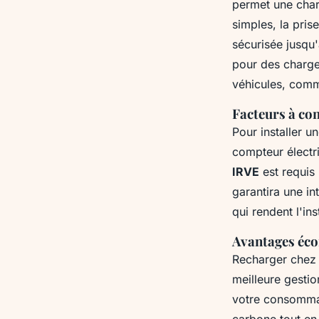
permet une charg
simples, la pris
sécurisée jusqu'
pour des charges
véhicules, comm
Facteurs à con
Pour installer u
compteur électr
IRVE
est requis 
garantira une in
qui rendent l'in
Avantages éco
Recharger chez 
meilleure gestio
votre consommat