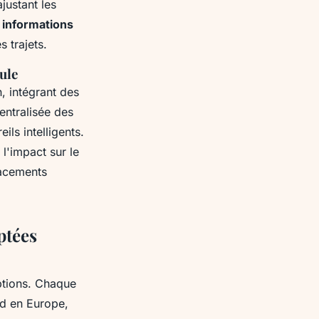
justant les
s
informations
s trajets.
ule
n, intégrant des
centralisée des
ls intelligents.
l'impact sur le
lacements
ptées
ptions. Chaque
rd en Europe,