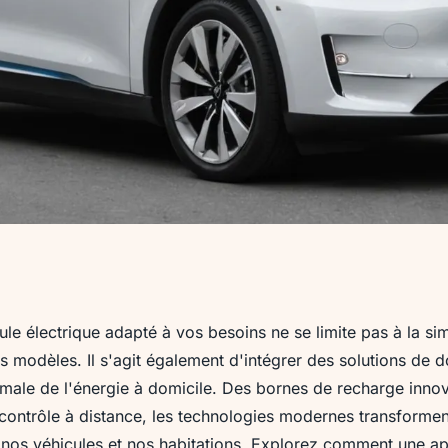
es : comment
ule électrique adapté à vos besoins ne se limite pas à la si
 modèles. Il s'agit également d'intégrer des solutions de 
i correspond à vos
imale de l'énergie à domicile. Des bornes de recharge inno
 contrôle à distance, les technologies modernes transforme
c nos véhicules et nos habitations. Explorez comment une a