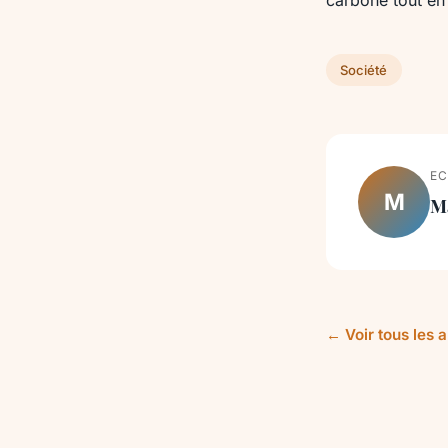
carbone tout en 
Société
EC
M
M
← Voir tous les a