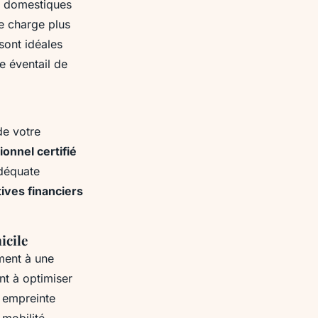
ns domestiques
ne charge plus
sont idéales
e éventail de
de votre
ionnel certifié
adéquate
ives financiers
icile
ment à une
nt à optimiser
e empreinte