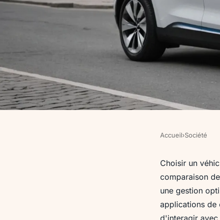
Accueil
›
Société
SOCIÉTÉ
Véhicules électriqu
Choisir un véhic
comparaison des
choisir le modèle qu
une gestion opt
applications de
d'interagir ave