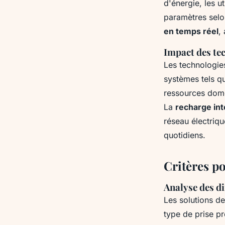
d'énergie, les u
paramètres selo
en temps réel
,
Impact des tec
Les technologies
systèmes tels 
ressources domes
La
recharge int
réseau électriq
quotidiens.
Critères p
Analyse des di
Les solutions d
type de prise p