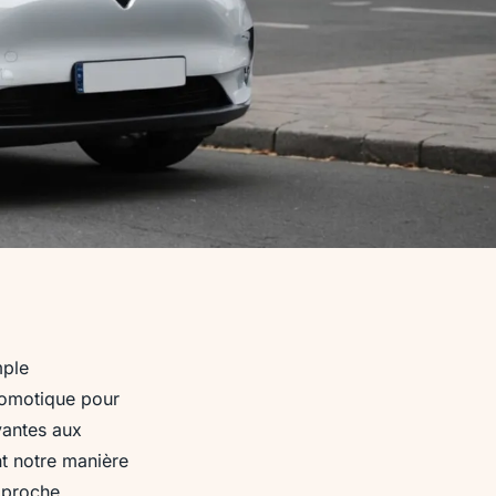
mple
domotique pour
vantes aux
nt notre manière
pproche