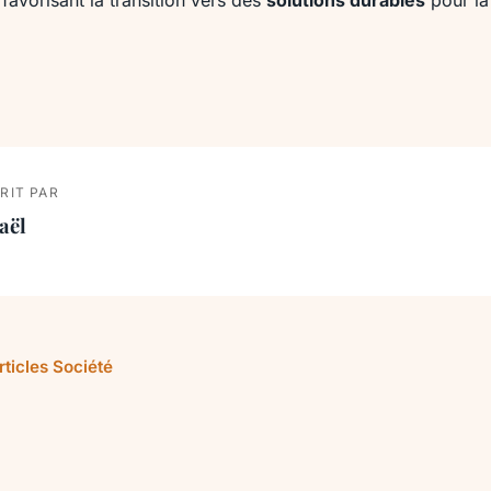
favorisant la transition vers des
solutions durables
pour la
RIT PAR
aël
rticles Société