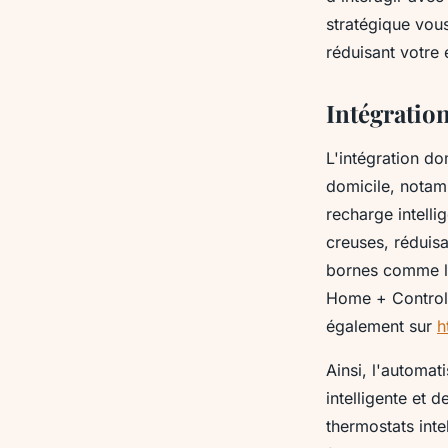
besoins
stratégique vou
réduisant votre
Maël
•
19 février 2025
•
3 min de lecture
Intégration
L'intégration do
domicile, notam
recharge intelli
creuses, réduisan
bornes comme la
Home + Control, 
également sur
h
Ainsi, l'automat
intelligente et 
thermostats int