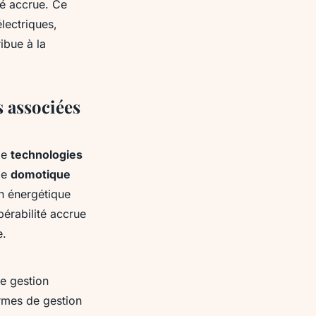
té accrue. Ce
lectriques,
ibue à la
s associées
de
technologies
 de
domotique
on énergétique
pérabilité accrue
e.
e gestion
ormes de gestion